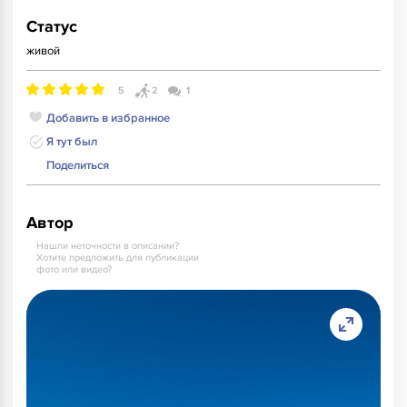
Статус
живой
5
2
1
Добавить в избранное
Я тут был
Поделиться
Автор
Нашли неточности в описании?
Хотите предложить для публикации
фото или видео?