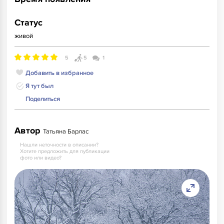
Статус
живой
5
5
1
Добавить в избранное
Я тут был
Поделиться
Автор
Татьяна Барлас
Нашли неточности в описании?
Хотите предложить для публикации
фото или видео?