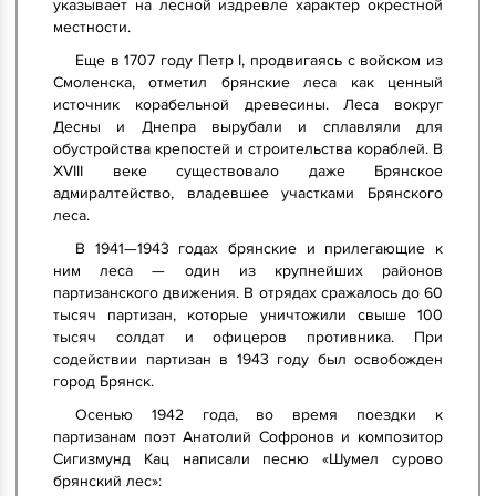
указывает на лесной издревле характер окрестной
местности.
Еще в 1707 году Петр I, продвигаясь с войском из
Смоленска, отметил брянские леса как ценный
источник корабельной древесины. Леса вокруг
Десны и Днепра вырубали и сплавляли для
обустройства крепостей и строительства кораблей. В
XVIII веке существовало даже Брянское
адмиралтейство, владевшее участками Брянского
леса.
В 1941—1943 годах брянские и прилегающие к
ним леса — один из крупнейших районов
партизанского движения. В отрядах сражалось до 60
тысяч партизан, которые уничтожили свыше 100
тысяч солдат и офицеров противника. При
содействии партизан в 1943 году был освобожден
город Брянск.
Осенью 1942 года, во время поездки к
партизанам поэт Анатолий Софронов и композитор
Сигизмунд Кац написали песню «Шумел сурово
брянский лес»: