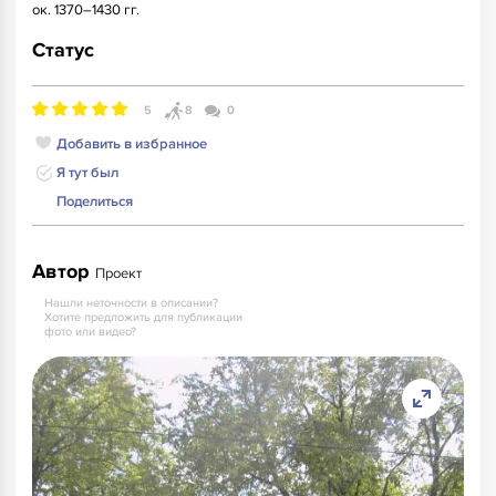
ок. 1370–1430 гг.
Статус
5
8
0
Добавить в избранное
Я тут был
Поделиться
Автор
Проект
Нашли неточности в описании?
Хотите предложить для публикации
фото или видео?