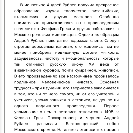
В монастыре Андрей Рублев получил прекрасное
образование, изучая творчество византийских,
итальянских и других мастеров. Особенно
внимательно присматривался он к произведениям
знаменитого Феофана Грека и других работавших в
Москве греческих живописцев. Однако их образцам
Андрей Рублев никогда не подражал слепо. Следуя
строгим церковным канонам, его живопись тем не
менее приобрела невиданную дотоле мягкость,
задушевность, чистоту и эмоциональность, которые
так отличают русскую икону ХV века от
византийской суровой, почти сумрачной, живописи.
В его произведениях все настойчивее пробивалось
подлинное человеческое чувство. Основная
трудность при изучении его творчества заключается
в том, что ни от него самого, ни от его учителей и
учеников, упоминавшихся в летописи, не дошло ни
одного подлинного произведения. Первое
упоминание о нем в летописи относится к 1405 г.:
Феофан Грек, Прохор-старец и чернец Андрей
Рублев расписали Благовещенский собор
Московского кремля. На языке летописи тех времен