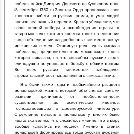
победы войск Дмитрия Донского на Куликовом поле
(8 сентября 1380 г.) Золотая Орда продолжала свои
кровавые набеги на русские земли, в умах людей
произошел важный перелом. Крепло убеждение, что
залог полной победы и освобождения страны от
татаро-монгольского ига кроется только в единении
сил, в объединении раздробленных княжеств вокруг
московских земель. Огромную роль здесь сыграла
победа под предводительством московского князя,
которая показала, на что способны русские люди,
единодушно вступившие в борьбу с общим врагом.
Во всех русских княжествах наблюдался
стремительный рост национального самосознания.
Это были также годы и необычайного расцвета
монастырской жизни, который объяснялся самыми
разными причинами: от необеспеченности
существования до аскетических идеалов,
господствовавших в древнерусской литературе.
Стремление попасть в монастырь у многих было
настолько велико, что сложилось мнение, что в миру
вообще «спастись не мощно». Именно в стенах
монастырей формировалась тогда русская духовная