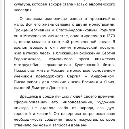
культура, которая вскоре стала частью европейского
наследия.
О великом иконописце известно чрезвычайно
мало. Вся его жизнь связана с двумя монастырями:
Троице-Сергиевым и Спасо-Андрониковым. Родился
он в Московском княжестве, ориентировочно в 1370
г., воспитывался в светской ремесленной среде. В
зрелом возрасте он принял монашеский постриг,
жил в глухих лесах, в ближайшем окружении Сергия
Радонежского, неумолимого врага княжеских
междоусобиц, вдохновителя Куликовской битвы.
Позже стал жить в Москве, в монастыре, основанном
учеником преподобного Сергия – Андроником.
Писал работы для великих князей Василия и Юрия,
сыновей Дмитрия Донского.
Вращаясь в среде лучших людей своего времени,
сформировавших его мировоззрение, художник
никогда не отделял себя от народа, его дум,
горестей и чаяний. Он наверняка остро осознавал
необходимость создания такого искусства, которое
отвечало бы новым запросам времени.