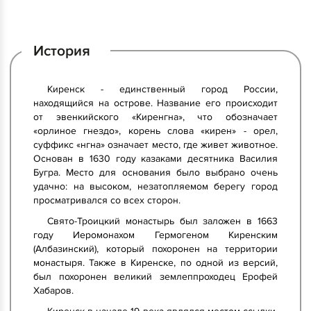
История
Киренск - единственный город России,
находящийся на острове. Название его происходит
от эвенкийского «Киренгна», что обозначает
«орлиное гнездо», корень слова «кирен» - орел,
суффикс «нгна» означает место, где живет животное.
Основан в 1630 году казаками десятника Василия
Бугра. Место для основания было выбрано очень
удачно: на высоком, незатопляемом берегу город
просматривался со всех сторон.
Свято-Троицкий монастырь был заложен в 1663
году Иеромонахом Гермогеном Киренским
(Албазинский), который похоронен на территории
монастыря. Также в Киренске, по одной из версий,
был похоронен великий землеппроходец Ерофей
Хабаров.