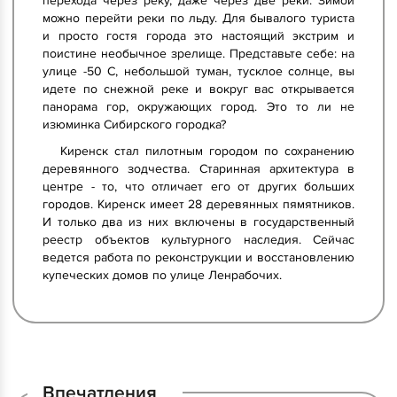
перехода через реку, даже через две реки. Зимой
можно перейти реки по льду. Для бывалого туриста
и просто гостя города это настоящий экстрим и
поистине необычное зрелище. Представьте себе: на
улице -50 C, небольшой туман, тусклое солнце, вы
идете по снежной реке и вокруг вас открывается
панорама гор, окружающих город. Это то ли не
изюминка Сибирского городка?
Киренск стал пилотным городом по сохранению
деревянного зодчества. Старинная архитектура в
центре - то, что отличает его от других больших
городов. Киренск имеет 28 деревянных пямятников.
И только два из них включены в государственный
реестр объектов культурного наследия. Сейчас
ведется работа по реконструкции и восстановлению
купеческих домов по улице Ленрабочих.
Впечатления