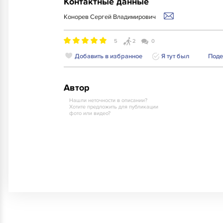
Контактные данные
Конорев Сергей Владимирович
5
2
0
Добавить в избранное
Я тут был
Поде
Автор
Нашли неточности в описании?
Хотите предложить для публикации
фото или видео?