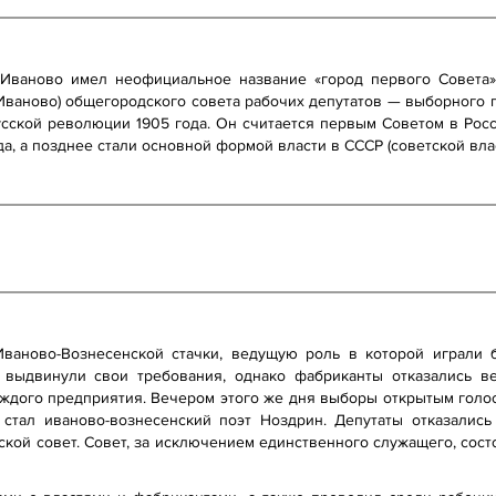
 Иваново имел неофициальное название «город первого Совета»
Иваново) общегородского совета рабочих депутатов — выборного п
сской революции 1905 года. Он считается первым Советом в Рос
, а позднее стали основной формой власти в СССР (советской власт
ваново-Вознесенской стачки, ведущую роль в которой играли б
выдвинули свои требования, однако фабриканты отказались в
дого предприятия. Вечером этого же дня выборы открытым голосо
стал иваново-вознесенский поэт Ноздрин. Депутаты отказалис
кой совет. Совет, за исключением единственного служащего, сост