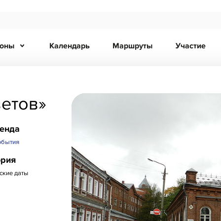
ионы
Календарь
Маршруты
Участие
етов»
ренда
обытия
ория
ские даты