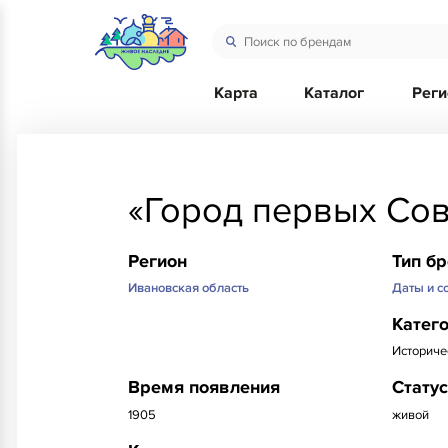
Карта
Каталог
Рег
«Город первых Сов
Регион
Тип б
Ивановская область
Даты и с
Катег
Историче
Время появления
Статус
1905
живой