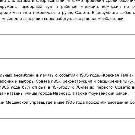
ами с властями и фабрикантами, а также проводил среди рабоч
ружины, выборный суд и рабочая милиция, комиссия по ру
ороде частично находилась в руках Совета. В результате заба
х месяцев и завершил свою работу с завершением забастовки.
ьных ансамблей в память о событиях 1905 года. «Красная Талка»
рабочих и выборы Совета (1957, реконструкция и расширение 1975
1905 года был открыт в 1975году к 70-летию первого Совета; в
а - названы улицы города Иваново, а также Фрунзенский район.
ии Мещанской управы, где в мае 1905 года проходили заседания Со