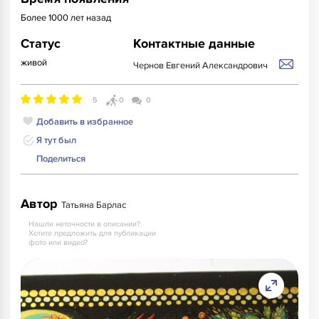
Более 1000 лет назад
Статус
Контактные данные
живой
Чернов Евгений Александрович
5
0
0
Добавить в избранное
Я тут был
Поделиться
Автор
Татьяна Барлас
Нашли неточности в описании?
Хотите предложить для публикации
фото или видео?