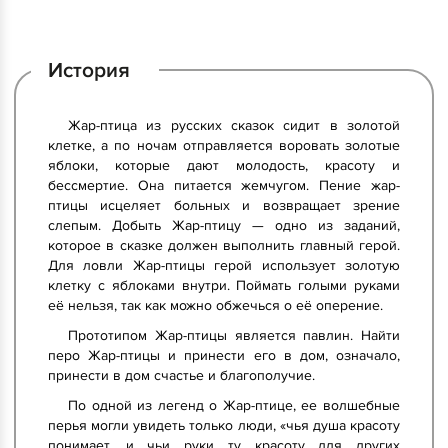
История
Жар-птица из русских сказок сидит в золотой
клетке, а по ночам отправляется воровать золотые
яблоки, которые дают молодость, красоту и
бессмертие. Она питается жемчугом. Пение жар-
птицы исцеляет больных и возвращает зрение
слепым. Добыть Жар-птицу — одно из заданий,
которое в сказке должен выполнить главный герой.
Для ловли Жар-птицы герой использует золотую
клетку с яблоками внутри. Поймать голыми руками
её нельзя, так как можно обжечься о её оперение.
Прототипом Жар-птицы является павлин. Найти
перо Жар-птицы и принести его в дом, означало,
принести в дом счастье и благополучие.
По одной из легенд о Жар-птице, ее волшебные
перья могли увидеть только люди, «чья душа красоту
понимает, и чьи руки ту красоту для других