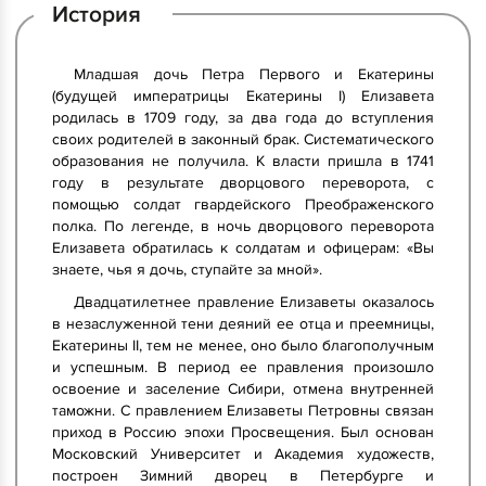
История
Младшая дочь Петра Первого и Екатерины
(будущей императрицы Екатерины I) Елизавета
родилась в 1709 году, за два года до вступления
своих родителей в законный брак. Систематического
образования не получила. К власти пришла в 1741
году в результате дворцового переворота, с
помощью солдат гвардейского Преображенского
полка. По легенде, в ночь дворцового переворота
Елизавета обратилась к солдатам и офицерам: «Вы
знаете, чья я дочь, ступайте за мной».
Двадцатилетнее правление Елизаветы оказалось
в незаслуженной тени деяний ее отца и преемницы,
Екатерины II, тем не менее, оно было благополучным
и успешным. В период ее правления произошло
освоение и заселение Сибири, отмена внутренней
таможни. С правлением Елизаветы Петровны связан
приход в Россию эпохи Просвещения. Был основан
Московский Университет и Академия художеств,
построен Зимний дворец в Петербурге и