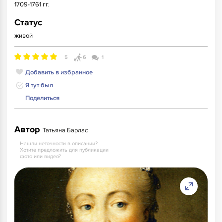
1709-1761 гг.
Статус
живой
5
6
1
Добавить в избранное
Я тут был
Поделиться
Автор
Татьяна Барлас
Нашли неточности в описании?
Хотите предложить для публикации
фото или видео?