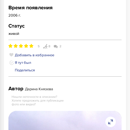
Время появления
2006 г.
Статус
живой
5
8
2
Добавить в избранное
Я тут был
Поделиться
Автор
Дарина Князева
Нашли неточности в описании?
Хотите предложить для публикации
фото или видео?