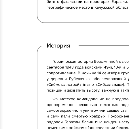
битв с фашистами на просторах Евразии. 
географическое место в Калужской област
История
Героическая история Безымянной высо
сентября 1943 года войсками 49-й, 10-й и
сопротивление. В ночь на 14 сентября гру
у деревни Рубеженка, обеспечивающей у
«Сибметаллстрой» (ныне «Сибсельмаш»).
позиции и захватить высоту, важную в так
Фашистское командование не предполаг
одновременно несколько пехотных под
самоотверженно и уничтожили свыше ста г
и сами пали смертью храбрых. Похоронен
рядовой Герасим Лапин был найден наст
немецкими войсками (впоследствии бежал, 