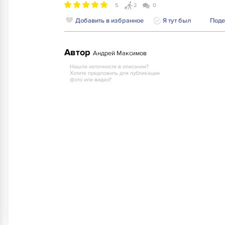
5
2
0
Добавить в избранное
Я тут был
Поде
Автор
Андрей Максимов
Нашли неточности в описании?
Хотите предложить для публикации
фото или видео?