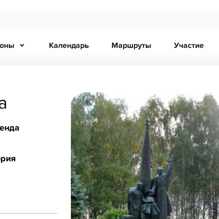
ионы
Календарь
Маршруты
Участие
а
ренда
ория