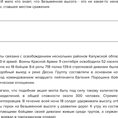
И мало кто знает, что Безымянная высота - это не какая-то нен
и, ставшее местом сражения.
ты связана с освобождением нескольких районов Калужской облас
 50-й армий. Воины Красной Армии 9 сентября освободили 52 насе
ппе из 18 бойцов 8-й роты 718 полка 139-й стрелковой дивизии была
добный выход к реке Десна. Группу составляли в основном но
 Под командованием младшего лейтенанта Евгения Порошина бой
тическом отношении.
ало, что подобная акция могла быть под силу такому количеству
разделений, в общей сложности около 300 человек. Стремясь
итлеровцев. В течение всей ночи 18 солдат удерживали высоту, от
ы герои на Безымянной высоте у развилки дорог. К утру из сост
упающими бойцами своей дивизии живым среди трупов, а сержант
воевал в партизанском отряде).