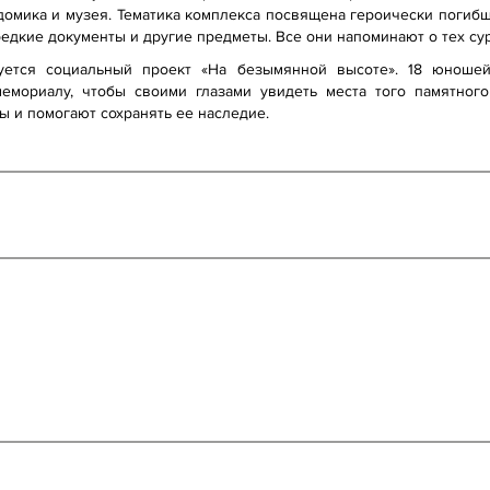
о домика и музея. Тематика комплекса посвящена героически погиб
редкие документы и другие предметы. Все они напоминают о тех су
уется социальный проект «На безымянной высоте». 18 юноше
емориалу, чтобы своими глазами увидеть места того памятног
ы и помогают сохранять ее наследие.