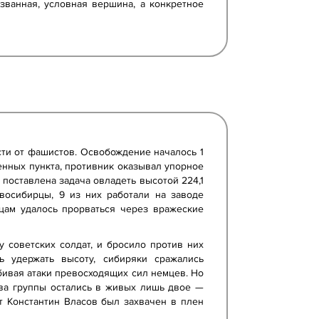
азванная, условная вершина, а конкретное
ти от фашистов. Освобождение началось 1
ленных пункта, противник оказывал упорное
 поставлена задача овладеть высотой 224,1
восибирцы, 9 из них работали на заводе
цам удалось прорваться через вражеские
 советских солдат, и бросило против них
 удержать высоту, сибиряки сражались
бивая атаки превосходящих сил немцев. Но
ава группы остались в живых лишь двое —
 Константин Власов был захвачен в плен