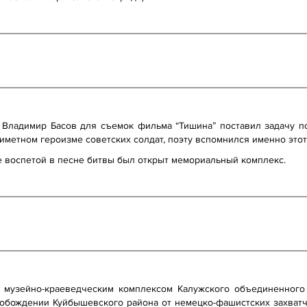
р Владимир Басов для съемок фильма “Тишина” поставил задачу п
иметном героизме советских солдат, поэту вспомнился именно этот
те воспетой в песне битвы был открыт мемориальный комплекс.
 музейно-краеведческим комплексом Калужского объединенного 
вобождении Куйбышевского района от немецко-фашистских захватч