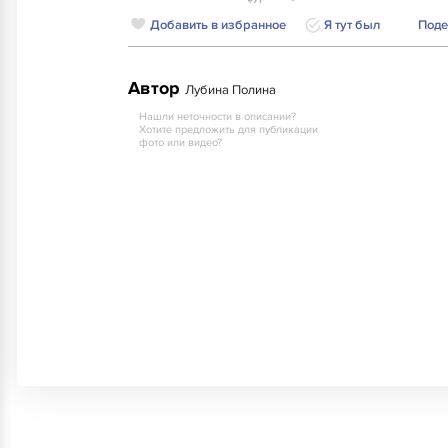
Добавить в избранное
Я тут был
Поде
Автор
Лубина Полина
Нашли неточности в описании?
Хотите предложить для публикации
фото или видео?