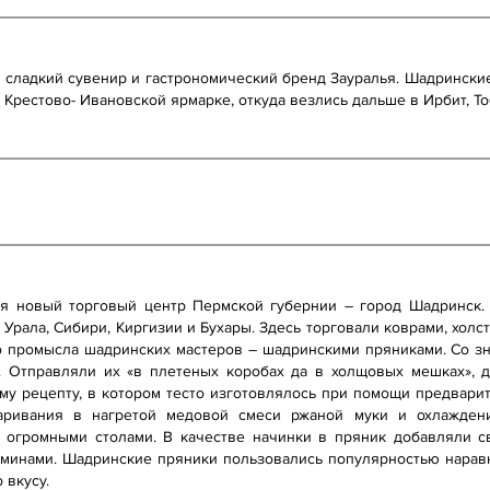
 сладкий сувенир и гастрономический бренд Зауралья. Шадрински
а Крестово- Ивановской ярмарке, откуда везлись дальше в Ирбит, То
ся новый торговый центр Пермской губернии – город Шадринск.
Урала, Сибири, Киргизии и Бухары. Здесь торговали коврами, холст
о промысла шадринских мастеров – шадринскими пряниками. Со з
. Отправляли их «в плетеных коробах да в холщовых мешках», 
му рецепту, в котором тесто изготовлялось при помощи предвари
варивания в нагретой медовой смеси ржаной муки и охлажден
 огромными столами. В качестве начинки в пряник добавляли св
минами. Шадринские пряники пользовались популярностью нарав
 вкусу.