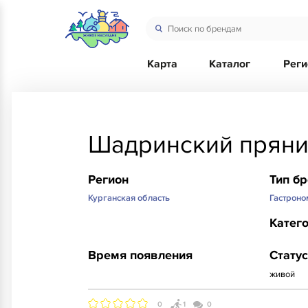
Карта
Каталог
Рег
Шадринский пряни
Регион
Тип б
Курганская область
Гастроно
Катег
Время появления
Статус
живой
0
1
0