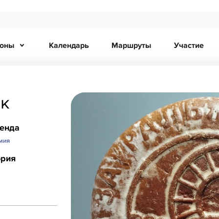
ионы
Календарь
Маршруты
Участие
к
ренда
мия
ория