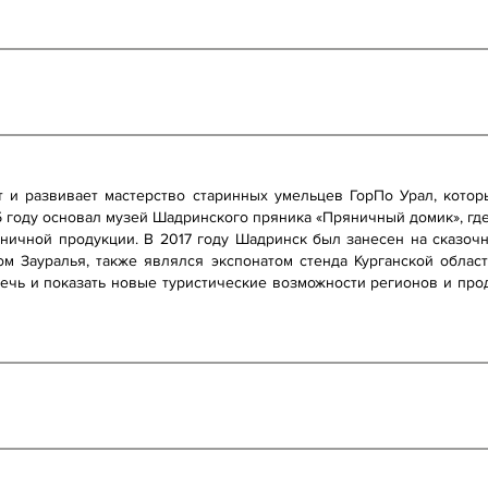
 и развивает мастерство старинных умельцев ГорПо Урал, кото
15 году основал музей Шадринского пряника «Пряничный домик», гд
ичной продукции. В 2017 году Шадринск был занесен на сказочн
м Зауралья, также являлся экспонатом стенда Курганской облас
лечь и показать новые туристические возможности регионов и про