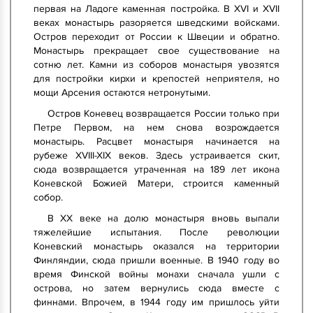
первая на Ладоге каменная постройка. В XVI и XVII
веках монастырь разоряется шведскими войсками.
Остров переходит от России к Швеции и обратно.
Монастырь прекращает свое существование на
сотню лет. Камни из соборов монастыря увозятся
для постройки кирхи и крепостей неприятеля, но
мощи Арсения остаются нетронутыми.
Остров Коневец возвращается России только при
Петре Первом, на нем снова возрождается
монастырь. Расцвет монастыря начинается на
рубеже XVIII-XIX веков. Здесь устраивается скит,
сюда возвращается утраченная на 189 лет икона
Коневской Божией Матери, строится каменный
собор.
В XX веке на долю монастыря вновь выпали
тяжелейшие испытания. После революции
Коневский монастырь оказался на территории
Финляндии, сюда пришли военные. В 1940 году во
время Финской войны монахи сначала ушли с
острова, но затем вернулись сюда вместе с
финнами. Впрочем, в 1944 году им пришлось уйти