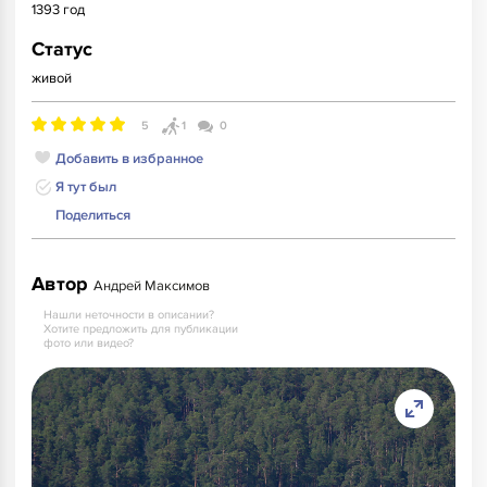
1393 год
Статус
живой
5
1
0
Добавить в избранное
Я тут был
Поделиться
Автор
Андрей Максимов
Нашли неточности в описании?
Хотите предложить для публикации
фото или видео?