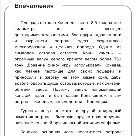
Впечатления
Площадь острова Коневец - всего 8,5 квадратных
километра, но он насыщен
достопримечательностями. Благодаря отдаленности
и закрытости острова здесь сохранилась
многообразная и цельная природа. Одним из
символов острова остается Конь- камень —
огромный валун серого гранита весом более 750
тонн. Древние фино- угры использовали Коневец
как летнее пастбище для своих лошадей и
приносили в жертву на этом камне коня, дабы
возблагодарить духов острова, которые, как считали,
обитали здесь. Поэтому валун, напоминавший
конский череп, и был назван Конь-камнем, а сам
остров — Коневым, впоследствии – Коневцом.
Туристы могут посетить и другой природный
памятник острова – Змеиную гору, которая получила
название по своей оригинальной извилистой форме.
Конечно, основная часть посетителей острова