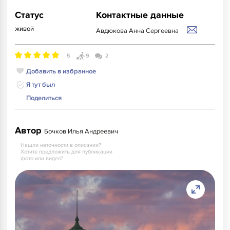
Статус
Контактные данные
живой
Авдюкова Анна Сергеевна
5
9
2
Добавить в избранное
Я тут был
Поделиться
Автор
Бочков Илья Андреевич
Нашли неточности в описании?
Хотите предложить для публикации
фото или видео?