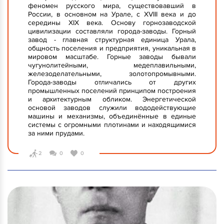
феномен русского мира, существовавший в
России, в основном на Урале, с XVIII века и до
середины XIX века. Основу горнозаводской
цивилизации составляли города-заводы. Горный
завод - главная структурная единица Урала,
общность поселения и предприятия, уникальная в
мировом масштабе. Горные заводы бывали
чугунолитейными, медеплавильными,
железоделательными, золотопромывными.
Города-заводы отличались от других
промышленных поселений принципом построения
и архитектурным обликом. Энергетической
основой заводов служили вододействующие
машины и механизмы, объединённые в единые
системы с огромными плотинами и находящимися
за ними прудами.
2
0
0