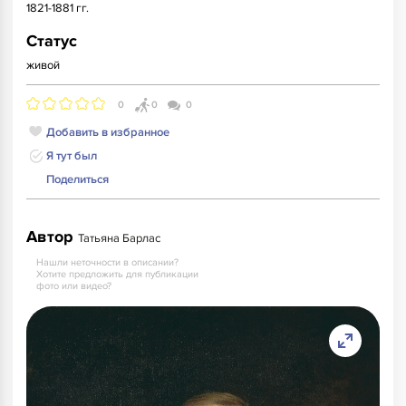
1821-1881 гг.
Статус
живой
0
0
0
Добавить в избранное
Я тут был
Поделиться
Автор
Татьяна Барлас
Нашли неточности в описании?
Хотите предложить для публикации
фото или видео?