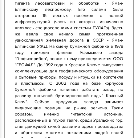
гиганта лесозаготовки и обработки - Яман-
Елгинскому леспромхозу. Его силами были
отстроены 15 лесных посёлков с полной
инфраструктурой (часть из которых изначально
являлась спецпоселениями системы ГУЛАГа). Здесь
же взяла свое начало самая протяженная
узкоколейная железная дорога в СССР - Яман-
Елгинская УЖД. На смену бумажной фабрике в 1978
году приходит филиал Уфимского завода
"Геофизприбор", позже к нему присоединяется ООО
"ГЕОФАЛ". До 1992 года в Красном Ключе выпускают
комплектующие для геофизического оборудования
и бытовые приборы, посуду и игрушки из оргстекла
и пластмассы. С 2002 года на базе корпусов
бумажной фабрики начинает работать завод по
разливу питьевой бутилированной воды" Красный
Ключ". Сейчас продукция завода занимает
лидирующие позиции на рынке региона. Таким
образом, именно гигантский источник,
расположенный в глухой тайге, среди Уральских гор,
стал движущей силой развития здесь производства
и обретения многими поколеними людей своей