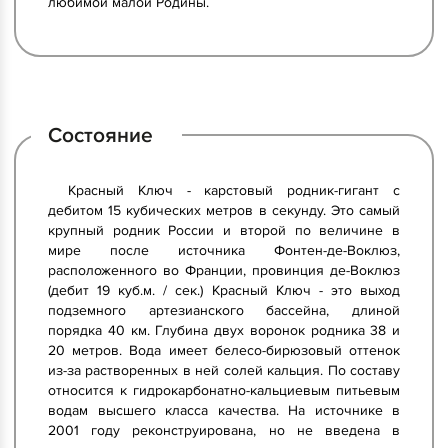
любимой малой Родины.
Состояние
Красный Ключ - карстовый родник-гигант с
дебитом 15 кубических метров в секунду. Это самый
крупный родник России и второй по величине в
мире после источника Фонтен-де-Воклюз,
расположенного во Франции, провинция де-Воклюз
(дебит 19 куб.м. / сек.) Красный Ключ - это выход
подземного артезианского бассейна, длиной
порядка 40 км. Глубина двух воронок родника 38 и
20 метров. Вода имеет белесо-бирюзовый оттенок
из-за растворенных в ней солей кальция. По составу
относится к гидрокарбонатно-кальциевым питьевым
водам высшего класса качества. На источнике в
2001 году реконструирована, но не введена в