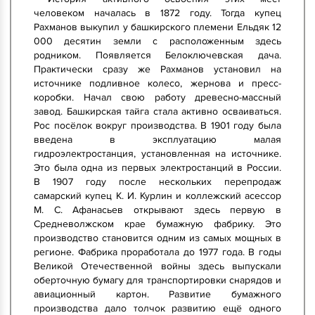
человеком началась в 1872 году. Тогда купец
Рахманов выкупил у башкирского племени Ельдяк 12
000 десятин земли с расположенным здесь
родником. Появляется Белоключевская дача.
Практически сразу же Рахманов установил на
источнике подливное колесо, жернова и пресс-
коробки. Начал свою работу древесно-массный
завод. Башкирская тайга стала активно осваиваться.
Рос посёлок вокруг производства. В 1901 году была
введена в эксплуатацию малая
гидроэлектростанция, установленная на источнике.
Это была одна из первых электростанций в России.
В 1907 году после нескольких перепродаж
самарский купец К. И. Курлин и коллежский асессор
М. С. Афанасьев открывают здесь первую в
Средневолжском крае бумажную фабрику. Это
производство становится одним из самых мощных в
регионе. Фабрика проработала до 1977 года. В годы
Великой Отечественной войны здесь выпускали
оберточную бумагу для транспортировки снарядов и
авиационный картон. Развитие бумажного
производства дало толчок развитию ещё одного