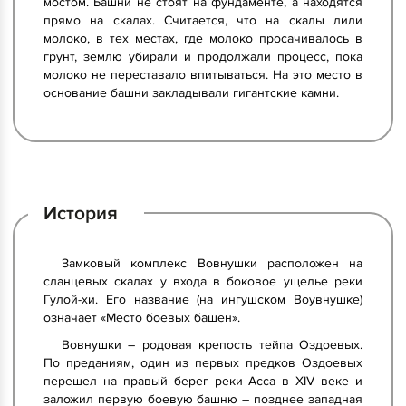
мостом. Башни не стоят на фундаменте, а находятся
прямо на скалах. Считается, что на скалы лили
молоко, в тех местах, где молоко просачивалось в
грунт, землю убирали и продолжали процесс, пока
молоко не переставало впитываться. На это место в
основание башни закладывали гигантские камни.
История
Замковый комплекс Вовнушки расположен на
сланцевых скалах у входа в боковое ущелье реки
Гулой-хи. Его название (на ингушском Воувнушке)
означает «Место боевых башен».
Вовнушки – родовая крепость тейпа Оздоевых.
По преданиям, один из первых предков Оздоевых
перешел на правый берег реки Асса в XIV веке и
заложил первую боевую башню – позднее западная