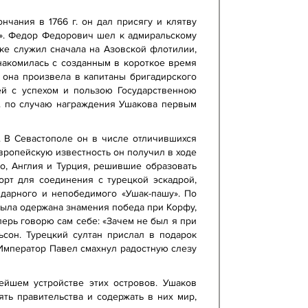
нчания в 1766 г. он дал присягу и клятву
и». Федор Федорович шел к адмиральскому
шке служил сначала на Азовской флотилии,
ознакомилась с созданным в короткое время
 она произвела в капитаны бригадирского
ей с успехом и пользою Государственною
г. по случаю награждения Ушакова первым
а. В Севастополе он в числе отличившихся
ропейскую известность он получил в ходе
о, Англия и Турция, решившие образовать
орт для соединения с турецкой эскадрой,
ндарного и непобедимого «Ушак-пашу». По
была одержана знамения победа при Корфу,
еперь говорю сам себе: «Зачем не был я при
ьсон. Турецкий султан прислал в подарок
 Император Павел смахнул радостную слезу
ейшем устройстве этих островов. Ушаков
ть правительства и содержать в них мир,