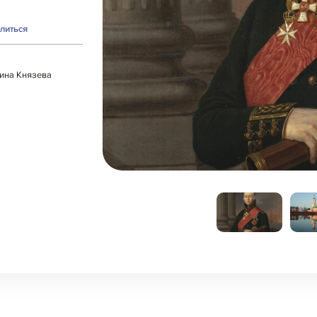
литься
рина Князева