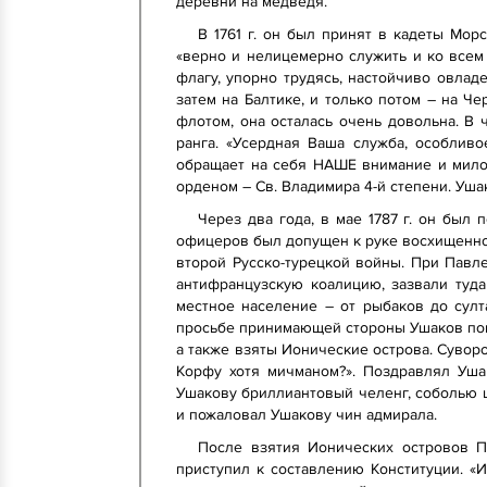
деревни на медведя.
В 1761 г. он был принят в кадеты Мор
«верно и нелицемерно служить и ко всем
флагу, упорно трудясь, настойчиво овлад
затем на Балтике, и только потом – на Че
флотом, она осталась очень довольна. В
ранга. «Усердная Ваша служба, особлив
обращает на себя НАШЕ внимание и милос
орденом – Св. Владимира 4-й степени. Уша
Через два года, в мае 1787 г. он был
офицеров был допущен к руке восхищенно
второй Русско-турецкой войны. При Павл
антифранцузскую коалицию, зазвали туда
местное население – от рыбаков до султ
просьбе принимающей стороны Ушаков пове
а также взяты Ионические острова. Суворов
Корфу хотя мичманом?». Поздравлял Ушак
Ушакову бриллиантовый челенг, соболью ш
и пожаловал Ушакову чин адмирала.
После взятия Ионических островов Па
приступил к составлению Конституции. «