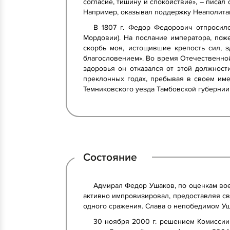
согласие, тишину и спокойствие», – писа
Например, оказывал поддержку Неаполита
В 1807 г. Федор Федорович отпросил
Мордовии). На послание императора, пож
скорбь моя, истощившие крепость сил, 
благословением». Во время Отечественной
здоровья он отказался от этой должнос
преклонных годах, пребывая в своем име
Темниковского уезда Тамбовской губернии
Состояние
Адмирал Федор Ушаков, по оценкам во
активно импровизировал, предоставляя св
одного сражения. Слава о непобедимом Уш
30 ноября 2000 г. решением Комиссии