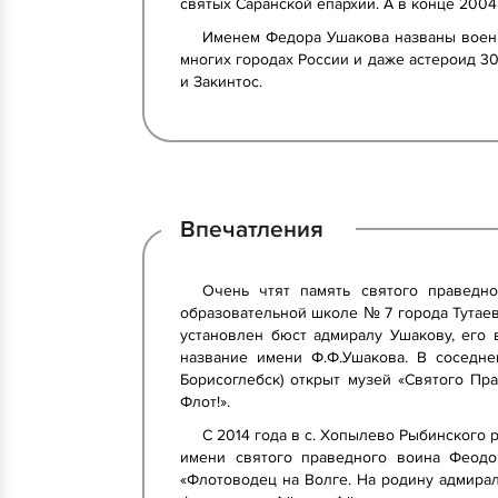
святых Саранской епархии. А в конце 2004
Именем Федора Ушакова названы военн
многих городах России и даже астероид 30
и Закинтос.
Впечатления
Очень чтят память святого праведн
образовательной школе № 7 города Тутаев
установлен бюст адмиралу Ушакову, его 
название имени Ф.Ф.Ушакова. В соседне
Борисоглебск) открыт музей «Святого Пр
Флот!».
С 2014 года в с. Хопылево Рыбинского
имени святого праведного воина Феодо
«Флотоводец на Волге. На родину адмирал