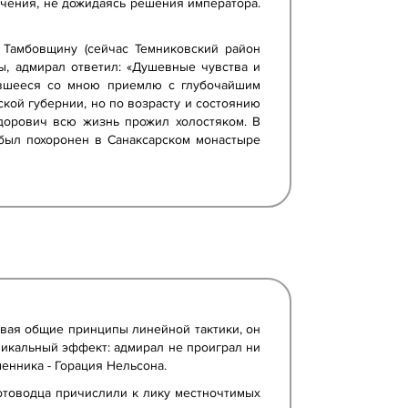
ачения, не дожидаясь решения императора.
 Тамбовщину (сейчас Темниковский район
ы, адмирал ответил: «Душевные чувства и
чившееся со мною приемлю с глубочайшим
кой губернии, но по возрасту и состоянию
дорович всю жизнь прожил холостяком. В
 был похоронен в Санаксарском монастыре
вая общие принципы линейной тактики, он
никальный эффект: адмирал не проиграл ни
енника - Горация Нельсона.
товодца причислили к лику местночтимых