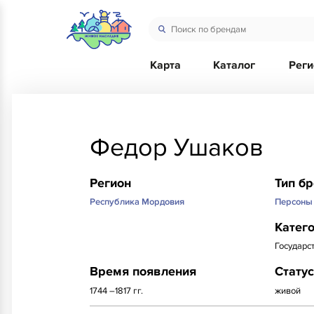
Карта
Каталог
Рег
Федор Ушаков
Регион
Тип б
Республика Мордовия
Персоны
Катег
Государс
Время появления
Статус
1744 –1817 гг.
живой