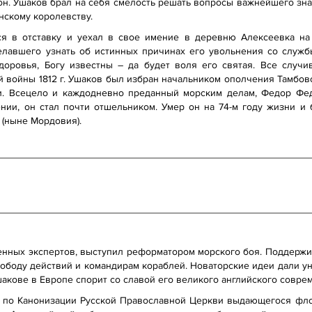
л он. Ушаков брал на себя смелость решать вопросы важнейшего зн
нскому королевству.
ся в отставку и уехал в свое имение в деревню Алексеевка на
елавшего узнать об истинных причинах его увольнения со служб
здоровья, Богу известны – да будет воля его святая. Все слу
 войны 1812 г. Ушаков был избран начальником ополчения Тамбовс
ти. Всецело и каждодневно преданный морским делам, Федор Фе
нии, он стал почти отшельником. Умер он на 74-м году жизни и
 (ныне Мордовия).
енных экспертов, выступил реформатором морского боя. Поддержи
ободу действий и командирам кораблей. Новаторские идеи дали у
акове в Европе спорит со славой его великого английского соврем
 по Канонизации Русской Православной Церкви выдающегося фло