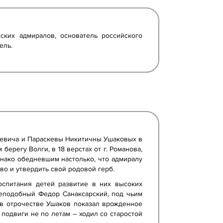
ких адмиралов, основатель российского
ель.
ьевича и Параскевы Никитичны Ушаковых в
берегу Волги, в 18 верстах от г. Романова,
нако обедневшим настолько, что адмиралу
о и утвердить свой родовой герб.
спитания детей развитие в них высоких
реподобный Федор Санаксарский, под чьим
в отрочестве Ушаков показал врожденное
подвиги не по летам – ходил со старостой