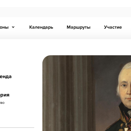
ионы
Календарь
Маршруты
Участие
ренда
ория
тво