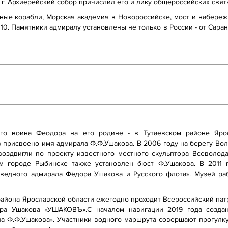
 г. Архиерейский собор причислил его и лику общероссийских свят
ые корабли, Морская академия в Новороссийске, мост и набережн
10. Памятники адмиралу установлены не только в России - от Саран
ого воина Феодора на его родине - в Тутаевском районе Яро
 присвоено имя адмирала Ф.Ф.Ушакова. В 2006 году на берегу Во
воздвигли по проекту известного местного скульптора Всеволод
м городе Рыбинске также установлен бюст Ф.Ушакова. В 2011 
аведного адмирала Фёдора Ушакова и Русского флота». Музей ра
 района Ярославской области ежегодно проходит Всероссийский пат
ра Ушакова «УШАКОВЪ».С началом навигации 2019 года созда
а Ф.Ф.Ушакова». Участники водного маршрута совершают прогулку 