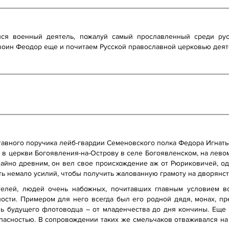
я военный деятель, пожалуй самый прославленный среди русс
воин Феодор еще и почитаем Русской православной церковью деят
тавного поручика лейб-гвардии Семеновского полка Федора Игнат
 в церкви Богоявления-на-Острову в селе Богоявленском, на левом 
чайно древним, он вел свое происхождение аж от Рюриковичей, од
 немало усилий, чтобы получить жалованную грамоту на дворянств
елей, людей очень набожных, почитавших главным условием во
ности. Примером для него всегда был его родной дядя, монах, п
ь будущего флотоводца – от младенчества до дня кончины. Еще 
асностью. В сопровождении таких же смельчаков отваживался на 