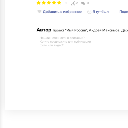
5
2
0
Добавить в избранное
Я тут был
Поде
Автор
проект “Имя России”, Андрей Максимов, Да
Нашли неточности в описании?
Хотите предложить для публикации
фото или видео?