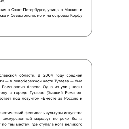
ых.
ая в Санкт-Петербурге, улицы в Москве и
ска и Севастополя, но и на островах Корфу
славской области. В 2004 году средней
лги — в левобережной части Тутаева — был
а Романовича Алаева. Одна из улиц носит
году в городе Тутаеве (бывший Романов-
ботает под лозунгом «Вместе за Россию и
риотический фестиваль культуры искусства
н экскурсионный маршрут по реке Волга
по тем местам, где ступала нога великого