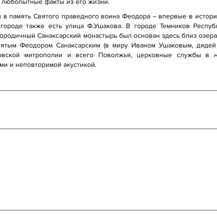
 любопытные факты из его жизни.
м в память Святого праведного воина Феодора – впервые в истор
В городе также есть улица Ф.Ушакова. В городе Темников Респу
ородичный Санаксарский монастырь был основан здесь близ озера С
святым Феодором Санаксарским (в миру Иваном Ушаковым, дядей 
вской митрополии и всего Поволжья, церковные службы в н
ми и неповторимой акустикой.