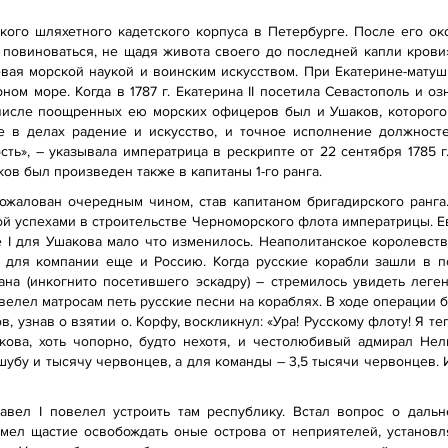
ского шляхетного кадетского корпуса в Петербурге. После его око
 повиноваться, не щадя живота своего до последней капли кров
евая морской наукой и воинским искусством. При Екатерине-мату
рном море. Когда в 1787 г. Екатерина II посетила Севастополь и 
 числе поощренных ею морских офицеров был и Ушаков, которого
ое в делах радение и искусство, и точное исполнение должност
ть», – указывала императрица в рескрипте от 22 сентября 1785 
ков был произведен также в капитаны 1-го ранга.
 пожалован очередным чином, став капитаном бригадирского ранг
й успехами в строительстве Черноморского флота императрицы. Ев
е I для Ушакова мало что изменилось. Неаполитанское королевств
 для компании еще и Россию. Когда русские корабли зашли в п
ана (инкогнито посетившего эскадру) – стремилось увидеть леге
лел матросам петь русские песни на кораблях. В ходе операции 
, узнав о взятии о. Корфу, воскликнул: «Ура! Русскому флоту! Я т
ова, хоть чопорно, будто нехотя, и честолюбивый адмирал Нел
убу и тысячу червонцев, а для команды – 3,5 тысячи червонцев.
вел I повелел устроить там республику. Встал вопрос о дальн
Имел щастие освобождать оные острова от неприятелей, установля