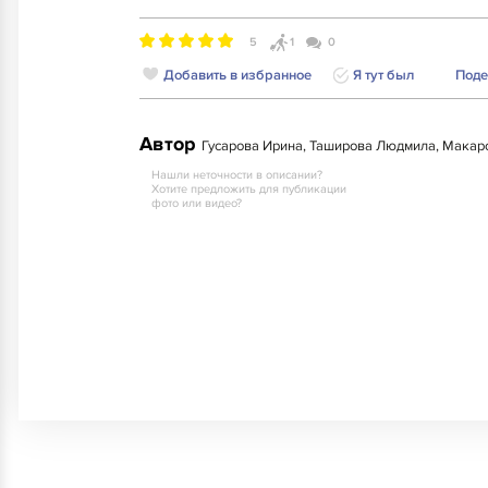
5
1
0
Добавить в избранное
Я тут был
Поде
Автор
Гусарова Ирина, Таширова Людмила, Мака
Нашли неточности в описании?
Хотите предложить для публикации
фото или видео?