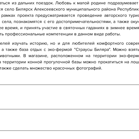
щаться из дальних поездок. Любовь к малой родине подразумевает
ся село Билярск Алексеевского муниципального района Республики
В рамках проекта предусматривается проведение авторского турис
 села, познакомятся с его достопримечательностями, а также ок
нее время, и принять участие в святочных гаданиях в зимнее врем
сть профессиональные компетенции в данном виде работы.
елей изучать историю, но и для любителей комфортного соврем
 а также база отдых с эко-фермой "Страусы Биляра". Можно взять
ивотными. В магазине, расположенном на территории эко-фер
 территории конной прогулочной базы можно прокатиться на лоша
 также сделать множество красочных фотографий.