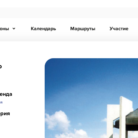
ионы
Календарь
Маршруты
Участие
ь
ренда
ия
ория