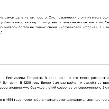
на самом деле не так просто. Оно практически стоит на месте од
од был полностью стерт с лица земли татаро-монгольским игом. С
ло Билярск богато не только своей многовековой историей, а и 
д.
не Республики Татарстан. В древности на его месте располага
й Булгарии. В 1236 году Биляр был разграблен и сожжён во вр
восстановили уже без укреплений севернее от современного Бил
 в 1654 году после набега калмыков как дополнительная крепость 