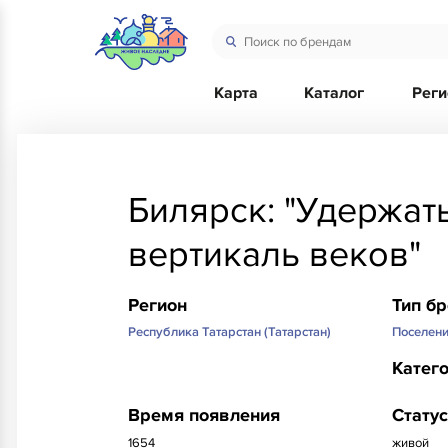
Карта
Каталог
Рег
Билярск: "Удержат
вертикаль веков"
Регион
Тип б
Республика Татарстан (Татарстан)
Поселен
Катег
Время появления
Статус
1654
живой