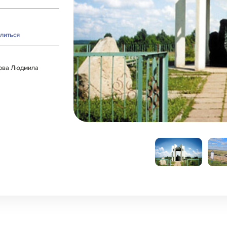
литься
рова Людмила