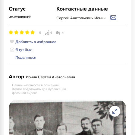
Статус
Контактные данные
исчезающий
Сергей Анатольевич Ионин
5
6
4
Добавить в избранное
Я тут был
Поделиться
Автор
Ионин Сергей Анатольевич
Нашли неточности в описании?
Хотите предложить для публикации
фото или видео?