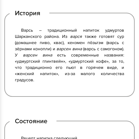
История
Варсь – традиционный напиток удмуртов
Шарканского района. Из
варся
также готовят сур
(домашнее пиво, квас), кенэмен пӧзьтэм (варсь с
зёрнами конопли) и
варсен вина
(варсь с самогоном).
У
варсен вина
есть современные названия:
«удмуртский глинтвейн», «удмуртский кофе», за то,
что традиционно его пьют в горячем виде, и
«женский напиток», из-за малого количества
градусов.
Состояние
Рецепт напитка следующий.