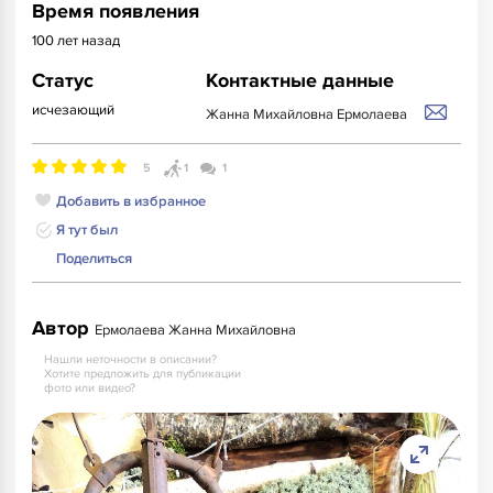
Время появления
100 лет назад
Статус
Контактные данные
исчезающий
Жанна Михайловна Ермолаева
5
1
1
Добавить в избранное
Я тут был
Поделиться
Автор
Ермолаева Жанна Михайловна
Нашли неточности в описании?
Хотите предложить для публикации
фото или видео?