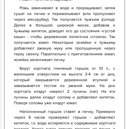
Рожь замачивают в воде и проращивают, затем
сушат на печке и перемалывают (или пропускают
через мясорубку). Так получается
ӵужъем (
солод).
Далее в большой, широкой миске, добавив к
ӵужьему
кипяток, доводят его до состояния «густой
каши» - чтобы деревянная лопаточка «стояла». Так
получается
юмал.
Некоторые хозяйки к
ӵужьему
добавляют ржаную муку или пропущенную через
терку свеклу. Параллельно с приготовлением
юмал
,
хозяйка затапливает печку.
Берут
кортчага
, глиняный горшок от 10 л., с
маленьким отверстием на высоте 3-4 см от дна,
который закрывается деревянной втулкой и
замазывается тестом из ржаной муки. На дно
кортчага,
кладут накрест 2 лучины
(чаг)
. На эти
лучины далее кладут солому и добавляют кипяток.
Поверх соломы уже кладут
юмал.
Наполненный горшок ставят в печку. Примерно
через 6 часов проверяют горшок - добавляют
кипяток, т.к. вода испаряется и содержимое
кортчага
оседает. Через сутки горшок достают из печки и