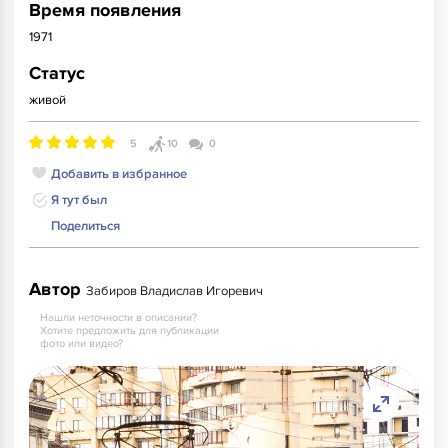
Время появления
1971
Статус
живой
5
10
0
Добавить в избранное
Я тут был
Поделиться
Автор
Забиров Владислав Игоревич
Нашли неточности в описании?
Хотите предложить для публикации
фото или видео?