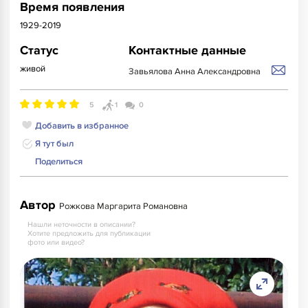
Время появления
1929-2019
Статус
Контактные данные
живой
Завьялова Анна Александровна
5
1
0
Добавить в избранное
Я тут был
Поделиться
Автор
Рожкова Маргарита Романовна
Нашли неточности в описании?
Хотите предложить для публикации
фото или видео?