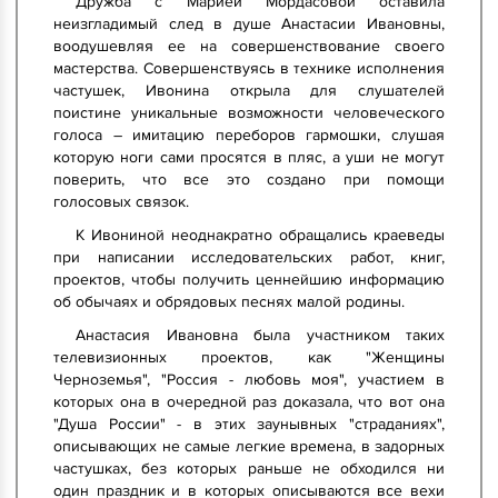
Дружба с Марией Мордасовой оставила
неизгладимый след в душе Анастасии Ивановны,
воодушевляя ее на совершенствование своего
мастерства. Совершенствуясь в технике исполнения
частушек, Ивонина открыла для слушателей
поистине уникальные возможности человеческого
голоса – имитацию переборов гармошки, слушая
которую ноги сами просятся в пляс, а уши не могут
поверить, что все это создано при помощи
голосовых связок.
К Ивониной неоднакратно обращались краеведы
при написании исследовательских работ, книг,
проектов, чтобы получить ценнейшию информацию
об обычаях и обрядовых песнях малой родины.
Анастасия Ивановна была участником таких
телевизионных проектов, как "Женщины
Черноземья", "Россия - любовь моя", участием в
которых она в очередной раз доказала, что вот она
"Душа России" - в этих заунывных "страданиях",
описывающих не самые легкие времена, в задорных
частушках, без которых раньше не обходился ни
один праздник и в которых описываются все вехи