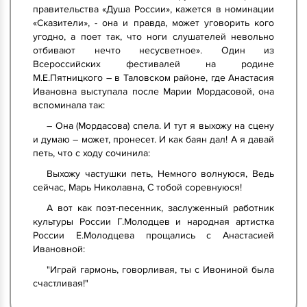
правительства «Душа России», кажется в номинации
«Сказители», - она и правда, может уговорить кого
угодно, а поет так, что ноги слушателей невольно
отбивают нечто несусветное». Один из
Всероссийских фестивалей на родине
М.Е.Пятницкого – в Таловском районе, где Анастасия
Ивановна выступала после Марии Мордасовой, она
вспоминала так:
– Она (Мордасова) спела. И тут я выхожу на сцену
и думаю – может, пронесет. И как баян дал! А я давай
петь, что с ходу сочинила:
Выхожу частушки петь, Немного волнуюся, Ведь
сейчас, Марь Николавна, С тобой соревнуюся!
А вот как поэт-песенник, заслуженный работник
культуры России Г.Молодцев и народная артистка
России Е.Молодцева прощались с Анастасией
Ивановной:
"Играй гармонь, говорливая, ты с Ивониной была
счастливая!"