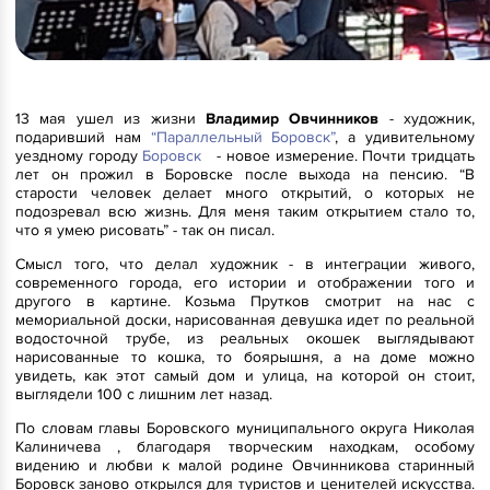
13 мая ушел из жизни
Владимир Овчинников
- художник,
подаривший нам
“Параллельный Боровск”
, а удивительному
уездному городу
Боровск
- новое измерение. Почти тридцать
лет он прожил в Боровске после выхода на пенсию. “В
старости человек делает много открытий, о которых не
подозревал всю жизнь. Для меня таким открытием стало то,
что я умею рисовать” - так он писал.
Смысл того, что делал художник - в интеграции живого,
современного города, его истории и отображении того и
другого в картине. Козьма Прутков смотрит на нас с
мемориальной доски, нарисованная девушка идет по реальной
водосточной трубе, из реальных окошек выглядывают
нарисованные то кошка, то боярышня, а на доме можно
увидеть, как этот самый дом и улица, на которой он стоит,
выглядели 100 с лишним лет назад.
По словам главы Боровского муниципального округа Николая
Калиничева , благодаря творческим находкам, особому
видению и любви к малой родине Овчинникова старинный
Боровск заново открылся для туристов и ценителей искусства.