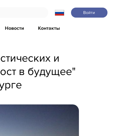
Войти
Новости
Контакты
стических и
ост в будущее"
урге