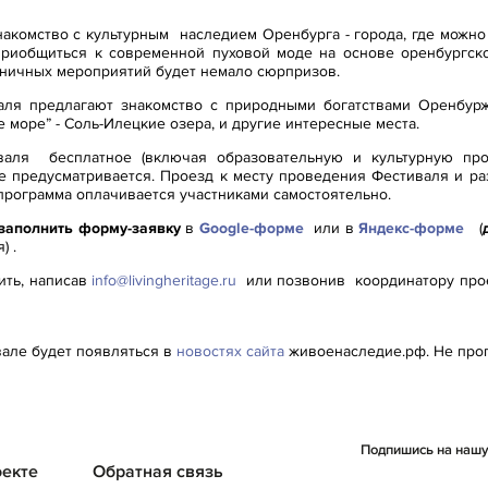
знакомство с культурным наследием Оренбурга - города, где можн
приобщиться к современной пуховой моде на основе оренбургско
дничных мероприятий будет немало сюрпризов.
ля предлагают знакомство с природными богатствами Оренбурж
 море” - Соль-Илецкие озера, и другие интересные места.
валя бесплатное (включая образовательную и культурную про
е предусматривается. Проезд к месту проведения Фестиваля и р
программа оплачивается участниками самостоятельно.
заполнить форму-заявку
в
Google-форме
или в
Яндекс-форме
(
) .
ить, написав
info@livingheritage.ru
или позвонив
координатору прое
але будет появляться в
новостях сайта
живоенаследие.рф. Не проп
Подпишись на нашу 
оекте
Обратная связь