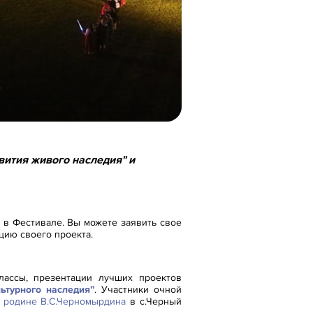
вития живого наследия" и
ю в Фестивале. Вы можете заявить свое
цию своего проекта.
классы, презентации лучших проектов
ьтурного наследия”
. Участники очной
 родине В.С.Черномырдина
в с.Черный