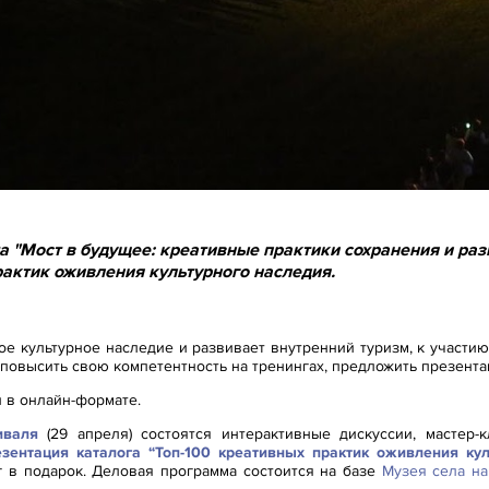
а "Мост в будущее: креативные практики сохранения и раз
рактик оживления культурного наследия.
ое культурное наследие и развивает внутренний туризм, к участи
 повысить свою компетентность на тренингах, предложить презента
 в онлайн-формате.
иваля
(29 апреля) состоятся интерактивные дискуссии, мастер-
езентация каталога “Топ-100 креативных практик оживления кул
г в подарок. Деловая программа состоится на базе
Музея села на