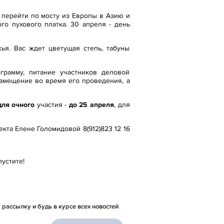
о перейти по мосту из Европы в Азию и
го пухового платка. 30 апреля - день
ья. Вас ждет цветущая степь, табуны
грамму, питание участников деловой
азмещение во время его проведения, а
для очного
участия -
до 25 апреля
, для
кта Елене Голомидовой 8(912)823 12 16
устите!
рассылку и будь в курсе всех новостей