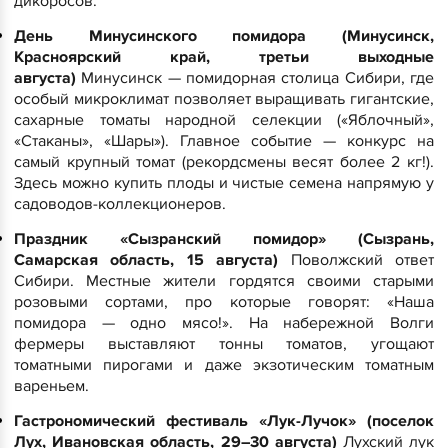
дикоросов.
День Минусинского помидора (Минусинск,
Красноярский край, третьи выходные
августа)
Минусинск — помидорная столица Сибири, где
особый микроклимат позволяет выращивать гигантские,
сахарные томаты народной селекции («Яблочный»,
«Стаканы», «Шары»). Главное событие — конкурс на
самый крупный томат (рекордсмены весят более 2 кг!).
Здесь можно купить плоды и чистые семена напрямую у
садоводов-коллекционеров.
Праздник «Сызранский помидор» (Сызрань,
Самарская область, 15 августа)
Поволжский ответ
Сибири. Местные жители гордятся своими старыми
розовыми сортами, про которые говорят: «Наша
помидора — одно мясо!». На набережной Волги
фермеры выставляют тонны томатов, угощают
томатными пирогами и даже экзотическим томатным
вареньем.
Гастрономический фестиваль «Лук-Лучок» (поселок
Лух, Ивановская область, 29–30 августа)
Лухский лук