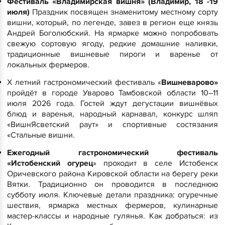
Фестиваль «Владимирская вишня» (Владимир, 18 -19
июля)
Праздник посвящен знаменитому местному сорту
вишни, который, по легенде, завез в регион еще князь
Андрей Боголюбский. На ярмарке можно попробовать
свежую сортовую ягоду, редкие домашние наливки,
традиционные вишневые пироги и варенье от
локальных фермеров.
X летний гастрономический фестиваль «
Вишневарово»
пройдёт в городе Уварово Тамбовской области 10–11
июля 2026 года. Гостей ждут дегустации вишнёвых
блюд и варенья, народный карнавал, конкурс шляп
«ВишнЯсветский раут» и спортивные состязания
«Стальные вишни.
Ежегодный гастрономический фестиваль
«Истобенский огурец
» проходит в селе Истобенск
Оричевского района Кировской области на берегу реки
Вятки. Традиционно он проводится в последнюю
субботу июля.
Ключевые детали праздника: огуречные
шествия, ярмарка местных фермеров, кулинарные
мастер-классы и народные гулянья. Как добраться: из