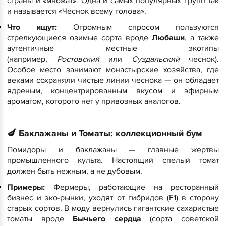
страны и «множат». Одна и самых популярных групп так
и называется «Чеснок всему голова».
Что ищут:
Огромным спросом пользуются
стрелкующиеся озимые сорта вроде
Любаши
, а также
аутентичные местные экотипы
(например,
Ростовский
или
Суздальский
чеснок).
Особое место занимают монастырские хозяйства, где
веками сохраняли чистые линии чеснока — он обладает
ядреным, концентрированным вкусом и эфирным
ароматом, которого нет у привозных аналогов.
🍆
Баклажаны и Томаты: коллекционный бум
​Помидоры и баклажаны — главные жертвы
промышленного культа. Настоящий спелый томат
должен быть нежным, а не дубовым.
Примеры:
Фермеры, работающие на ресторанный
бизнес и эко-рынки, уходят от гибридов (F1) в сторону
старых сортов. В моду вернулись гигантские сахаристые
томаты вроде
Бычьего сердца
(сорта советской