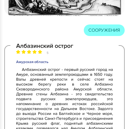
СООРУЖЕНИЯ
Албазинский острог
5
Амурская область
Албазинский острог - первый русский город на
Амуре, основанный землепроходцами в 1650 году.
Валы древней крепости и сейчас стоят на
высоком берегу реки в селе Албазино
Сковородинского района Амурской области.
Древние стены Албазина - это свидетельство
подвига русских землепроходцев, это
напоминание о древних истоках российской
государственности на Дальнем Востоке. Задолго
до выхода России на Балтийское и Черное моря,
строительства Санкт-Петербурга и присоединения
Крыма русский флаг, поднятый албазинскими
казаками, развевался над Амуром. Албазинский