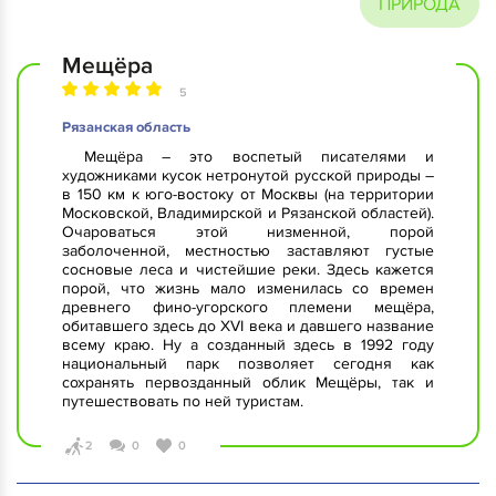
ПРИРОДА
Мещёра
5
Рязанская область
Мещёра – это воспетый писателями и
художниками кусок нетронутой русской природы –
в 150 км к юго-востоку от Москвы (на территории
Московской, Владимирской и Рязанской областей).
Очароваться этой низменной, порой
заболоченной, местностью заставляют густые
сосновые леса и чистейшие реки. Здесь кажется
порой, что жизнь мало изменилась со времен
древнего фино-угорского племени мещёра,
обитавшего здесь до XVI века и давшего название
всему краю. Ну а созданный здесь в 1992 году
национальный парк позволяет сегодня как
сохранять первозданный облик Мещёры, так и
путешествовать по ней туристам.
2
0
0