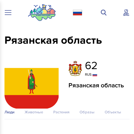
Рязанская область
62
RUS
Рязанская область
Люди
Животные
Растения
Образы
Объекты